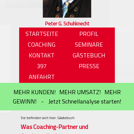
Peter G. Schuhknecht
STARTSEITE
PROFIL
COACHING
SEMINARE
KONTAKT
GÄSTEBUCH
397
PRESSE
ANFAHRT
MEHR KUNDEN! MEHR UMSATZ! MEHR
GEWINN! - Jetzt Schnellanalyse starten!
Sie befinden sich hier: Gästebuch
Was Coaching-Partner und