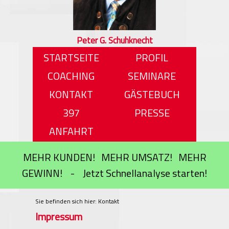
Peter G. Schuhknecht
STARTSEITE
PROFIL
COACHING
SEMINARE
KONTAKT
GÄSTEBUCH
397
PRESSE
ANFAHRT
MEHR KUNDEN! MEHR UMSATZ! MEHR
GEWINN! - Jetzt Schnellanalyse starten!
Sie befinden sich hier: Kontakt
Impressum